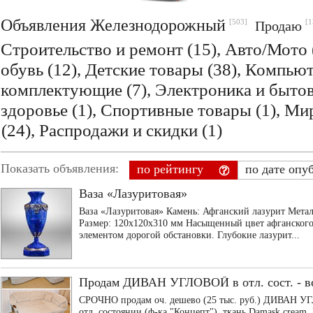
Объявления Железнодорожный
[503]
[1
Продаю
Строительство и ремонт
(15),
Авто/Мото
обувь
(12),
Детские товары
(38),
Компьют
комплектующие
(7),
Электроника и бытов
здоровье
(1),
Спортивные товары
(1),
Мир
(24),
Распродажи и скидки
(1)
Показать объявления:
по рейтингу
по дате опу
Ваза «Лазуритовая»
Ваза «Лазуритовая» Камень: Афганский лазурит Метал
Размер: 120x120x310 мм Насыщенный цвет афганского 
элементом дорогой обстановки. Глубокие лазурит...
Продам ДИВАН УГЛОВОЙ в отл. сост. - все
СРОЧНО продам оч. дешево (25 тыс. руб.) ДИВА
отл. состоянии (ф-ка "Концепт"), ткань Damask cream.