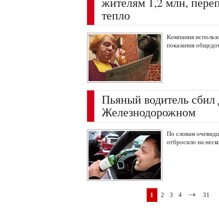
жителям 1,2 млн, пере
тепло
Компания использо
показания общедом
Пьяный водитель сбил 
Железнодорожном
По словам очевидце
отбросило на неск
1
2
3
4
31