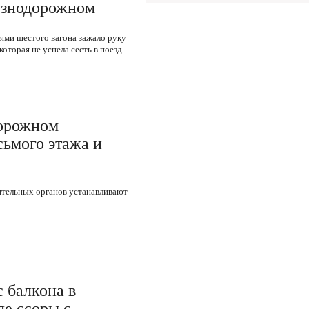
езнодорожном
ми шестого вагона зажало руку
оторая не успела сесть в поезд
дорожном
сьмого этажа и
тельных органов устанавливают
 балкона в
е ссоры с