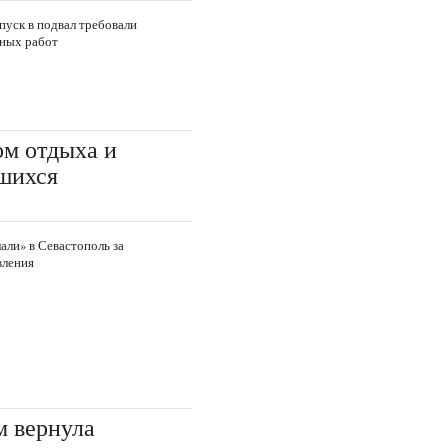
пуск в подвал требовали
ных работ
ом отдыха и
шихся
али» в Севастополь за
вления
 вернула