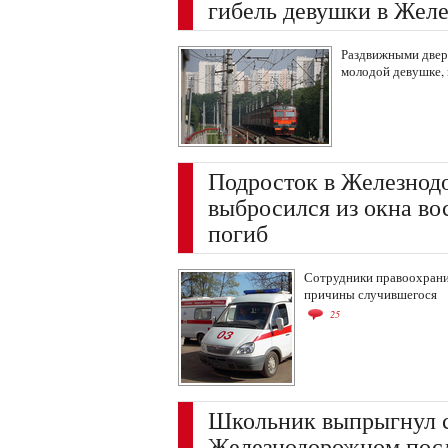
гибель девушки в Жел
Раздвижными дверя
молодой девушке, к
Подросток в Железно
выбросился из окна во
погиб
Сотрудники правоохрани
причины случившегося
25
Школьник выпрыгнул с
Железнодорожном посл