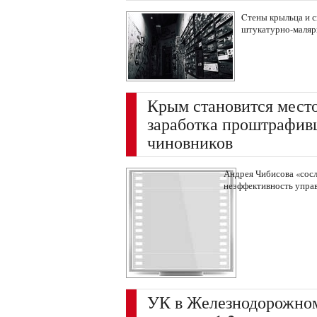
Cтены крыльца и с
штукатурно-маляр
Крым становится мест
заработка проштрафив
чиновников
Андрея Чибисова «сосл
неэффективность упра
УК в Железнодорожном