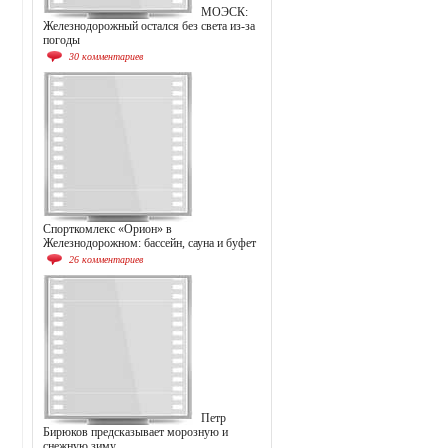
МОЭСК:
Железнодорожный остался без света из-за
погоды
30 комментариев
Спорткомлекс «Орион» в
Железнодорожном: бассейн, сауна и буфет
26 комментариев
Петр
Бирюков предсказывает морозную и
снежную зиму