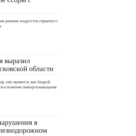
ым данным, подросток спрыгнул с
а
я выразил
сковской области
ар, ему нравится, как Андрей
ся к политике импортозамещения
нарушения в
лезнодорожном