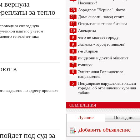
 вернула
Носовихи!
ереплаты за тепло
28
Аэродром "Чёрное" . Фото.
21
Дома снесли - завод стоит...
11
Открытие частного бизнеса
 проводила ежегодную
ученной платы с учетом
10
Анекдоты
мового теплосчетчика
9
чего не хватает городу
9
Железка - город гопников?
8
г-н Жирков
7
пиццерии и другой общепит
7
гопники
оют в
6
Электрички Горьковского
направления
5
Популярные нарушения в нашем
городе: об ограничении курения
го выделено по адресу проспект
табака
ОБЪЯВЛЕНИЯ
Лучшие
Последние
Добавить объявление
ойдет под суд за