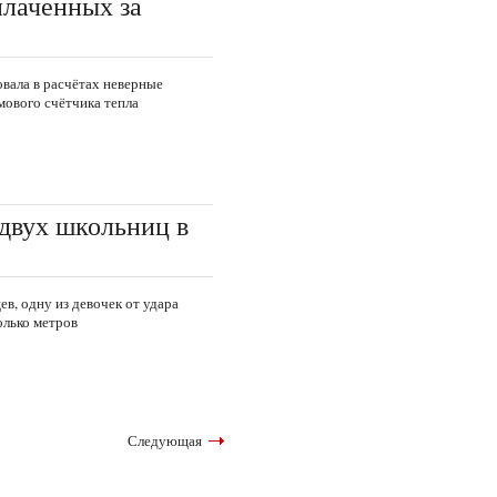
плаченных за
вала в расчётах неверные
ового счётчика тепла
двух школьниц в
в, одну из девочек от удара
олько метров
Следующая